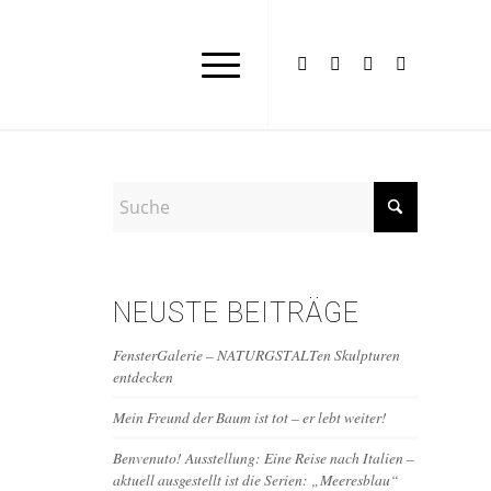
NEUSTE BEITRÄGE
FensterGalerie – NATURGSTALTen Skulpturen
entdecken
Mein Freund der Baum ist tot – er lebt weiter!
Benvenuto! Ausstellung: Eine Reise nach Italien –
aktuell ausgestellt ist die Serien: „Meeresblau“