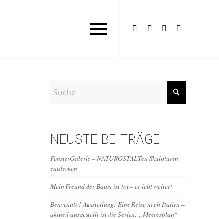
NEUSTE BEITRÄGE
FensterGalerie – NATURGSTALTen Skulpturen
entdecken
Mein Freund der Baum ist tot – er lebt weiter!
Benvenuto! Ausstellung: Eine Reise nach Italien –
aktuell ausgestellt ist die Serien: „Meeresblau“