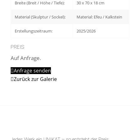
Breite (Breit / Höhe / Tiefe):
30 x 70 x 18 cm
Material (Skulptur / Sockel):
Material: Efeu / Kalkstein
Erstellungszeitraum:
2025/2026
PREIS
Auf Anfrage.
Anfrage senden
Zurück zur Galerie
Jedes Werk ein UNIKAT – so entsteht der Preis